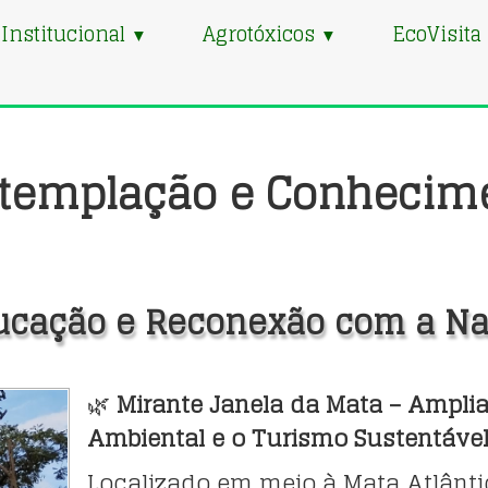
Institucional
Agrotóxicos
EcoVisita
▼
▼
templação e Conhecim
ucação e Reconexão com a Na
🌿
Mirante Janela da Mata – Ampli
Ambiental e o Turismo Sustentáve
Localizado em meio à Mata Atlânti