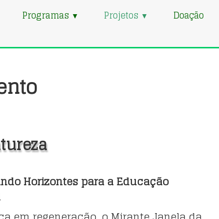
Programas
Projetos
Doação
▼
▼
ento
tureza
ando Horizontes para a Educação
l
ca em regeneração, o Mirante Janela da