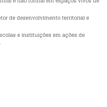
ormal e não formal em espaços vivos de
or de desenvolvimento territorial e
colas e instituições em ações de
.